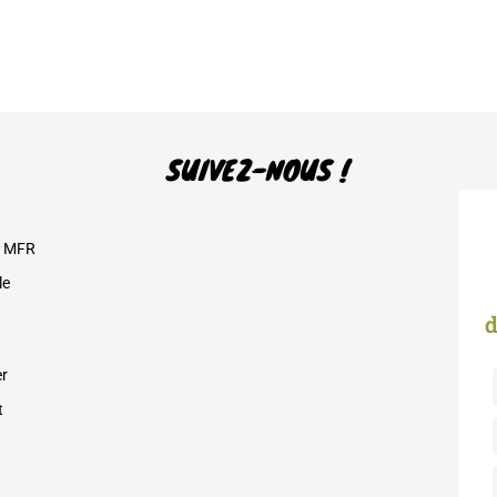
SUIVEZ-NOUS !
s MFR
le
d
er
t