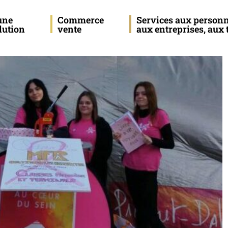
une
Commerce
Services aux personn
lution
vente
aux entreprises, aux t