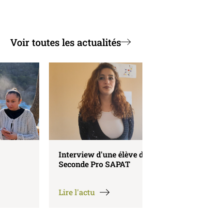
Voir toutes les actualités
Interview d'une élève de
Louez les locau
Seconde Pro SAPAT
évènements
Lire l'actu
Lire l'actu